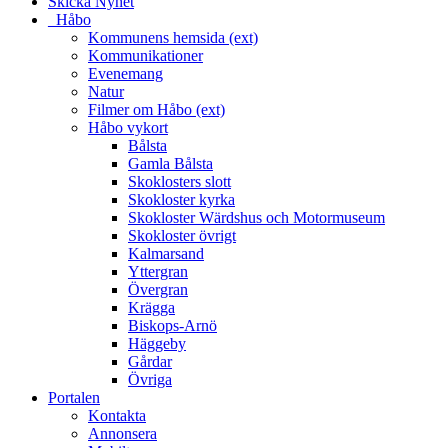
Skicka Nyhet
_Håbo
Kommunens hemsida (ext)
Kommunikationer
Evenemang
Natur
Filmer om Håbo (ext)
Håbo vykort
Bålsta
Gamla Bålsta
Skoklosters slott
Skokloster kyrka
Skokloster Wärdshus och Motormuseum
Skokloster övrigt
Kalmarsand
Yttergran
Övergran
Krägga
Biskops-Arnö
Häggeby
Gårdar
Övriga
Portalen
Kontakta
Annonsera