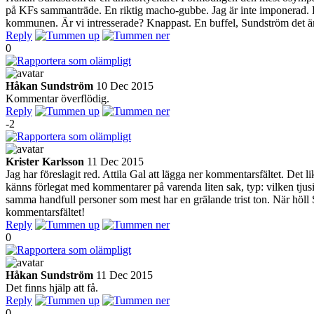
på KFs sammanträde. En riktig macho-gubbe. Jag är inte imponerad. Det
kommunen. Är vi intresserade? Knappast. En buffel, Sundström det är va
Reply
0
Håkan Sundström
10 Dec 2015
Kommentar överflödig.
Reply
-2
Krister Karlsson
11 Dec 2015
Jag har föreslagit red. Attila Gal att lägga ner kommentarsfältet. Det 
känns förlegat med kommentarer på varenda liten sak, typ: vilken tjusi
samma handfull personer som mest har en grälande trist ton. När höll
kommentarsfältet!
Reply
0
Håkan Sundström
11 Dec 2015
Det finns hjälp att få.
Reply
0