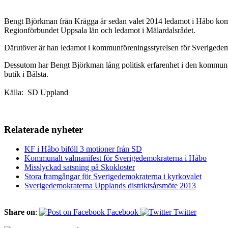
Bengt Björkman från Krägga är sedan valet 2014 ledamot i Håbo komm
Regionförbundet Uppsala län och ledamot i Mälardalsrådet.
Därutöver är han ledamot i kommunföreningsstyrelsen för Sverigede
Dessutom har Bengt Björkman lång politisk erfarenhet i den kommunala 
butik i Bålsta.
Källa: SD Uppland
Relaterade nyheter
KF i Håbo biföll 3 motioner från SD
Kommunalt valmanifest för Sverigedemokraterna i Håbo
Misslyckad satsning på Skokloster
Stora framgångar för Sverigedemokraterna i kyrkovalet
Sverigedemokraterna Upplands distriktsårsmöte 2013
Share on
:
Facebook
Twitter