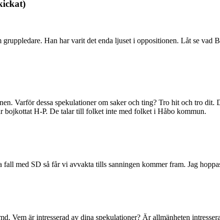
kickat)
gruppledare. Han har varit det enda ljuset i oppositionen. Låt se vad 
. Varför dessa spekulationer om saker och ting? Tro hit och tro dit. Du
 bojkottat H-P. De talar till folket inte med folket i Håbo kommun.
detta fall med SD så får vi avvakta tills sanningen kommer fram. Jag hoppa
ämd. Vem är intresserad av dina spekulationer? Är allmänheten intresser