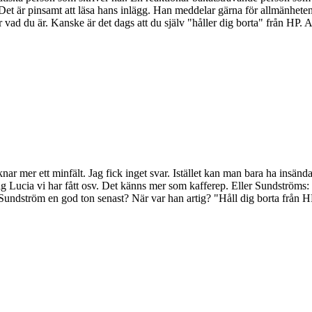
 är pinsamt att läsa hans inlägg. Han meddelar gärna för allmänheten a
d du är. Kanske är det dags att du själv "håller dig borta" från HP. Al
liknar mer ett minfält. Jag fick inget svar. Istället kan man bara ha in
g Lucia vi har fått osv. Det känns mer som kafferep. Eller Sundströms: "
 Sundström en god ton senast? När var han artig? "Håll dig borta från H