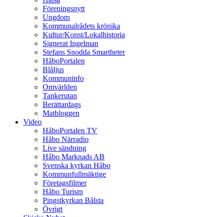
Föreningsnytt
Ungdom
Kommunalrådets krönika
Kultur/Konst/Lokalhistoria
Signerat Ingelman
Stefans Snodda Smartheter
HåboPortalen
Blåljus
Kommuninfo
Omvärlden
Tankerutan
Berättardags
Matbloggen
Video
HåboPortalen TV
Håbo Närradio
Live sändning
Håbo Marknads AB
Svenska kyrkan Håbo
Kommunfullmäktige
Företagsfilmer
Håbo Turism
Pingstkyrkan Bålsta
Övrigt