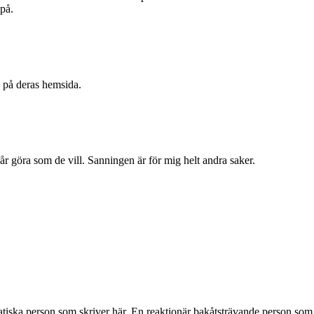
på.
 på deras hemsida.
 får göra som de vill. Sanningen är för mig helt andra saker.
 person som skriver här. En reaktionär bakåtsträvande person som gärna 