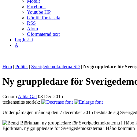
Mobilt
Facebook
Youtube HP
Gör till förstasida
RSS
Atom
Oformaterad text
LogIn-Ut
A
Hem
|
Politik
|
Sverigedemokraterna SD
|
Ny gruppledare för Sver
Ny gruppledare för Sverigede
Genom
Attila Gal
08 Dec 2015
teckensnitts storlek:
Under gårdagen måndag den 7 december 2015 beslutade sig Sveriged
Björkman, ny gruppledare för Sverigedemokraterna i Håbo kommun