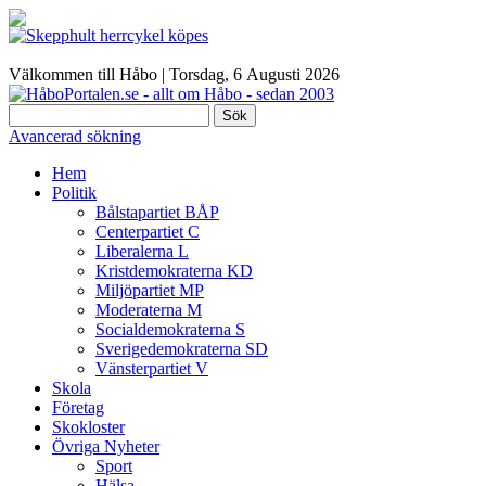
Välkommen till Håbo |
Torsdag, 6 Αugusti 2026
Sök
Avancerad sökning
Hem
Politik
Bålstapartiet BÅP
Centerpartiet C
Liberalerna L
Kristdemokraterna KD
Miljöpartiet MP
Moderaterna M
Socialdemokraterna S
Sverigedemokraterna SD
Vänsterpartiet V
Skola
Företag
Skokloster
Övriga Nyheter
Sport
Hälsa