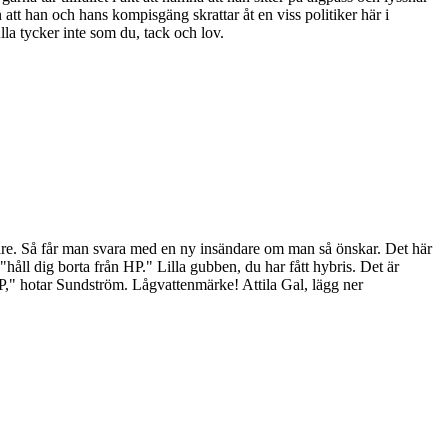
tt han och hans kompisgäng skrattar åt en viss politiker här i
la tycker inte som du, tack och lov.
sändare. Så får man svara med en ny insändare om man så önskar. Det här
håll dig borta från HP." Lilla gubben, du har fått hybris. Det är
P," hotar Sundström. Lågvattenmärke! Attila Gal, lägg ner