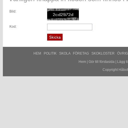
Bild:
Kod:
HEM
POLITIK
SKOLA
FÖRETAG
SKOKLOSTER
ÖVRI
Hem
|
Gör till förstasida
|
Lägg til
Copyright HåboP