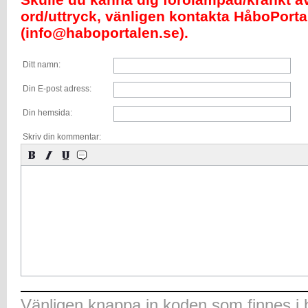
ord/uttryck, vänligen kontakta HåboPorta
(info@haboportalen.se).
Ditt namn:
Din E-post adress:
Din hemsida:
Skriv din kommentar:
Vänligen knappa in koden som finnes i b