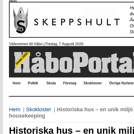
Välkommen till Håbo |
Fredag, 7 Αugusti 2026
Hem
Politik
Skola
Företag
Skokloster
Övriga Nyhete
Hem
|
Skokloster
|
Historiska hus – en unik miljö
housekeeping
Historiska hus – en unik mil