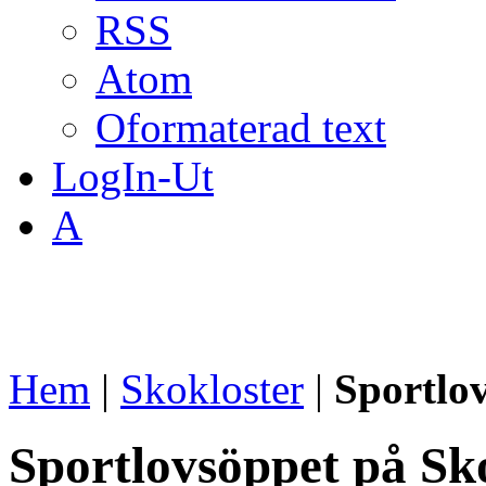
RSS
Atom
Oformaterad text
LogIn-Ut
A
Hem
|
Skokloster
|
Sportlov
Sportlovsöppet på Sko