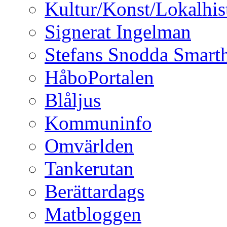
Kultur/Konst/Lokalhis
Signerat Ingelman
Stefans Snodda Smarth
HåboPortalen
Blåljus
Kommuninfo
Omvärlden
Tankerutan
Berättardags
Matbloggen