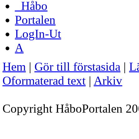
_Håbo
Portalen
LogIn-Ut
A
Hem
|
Gör till förstasida
|
Lä
Oformaterad text
|
Arkiv
Copyright HåboPortalen 20