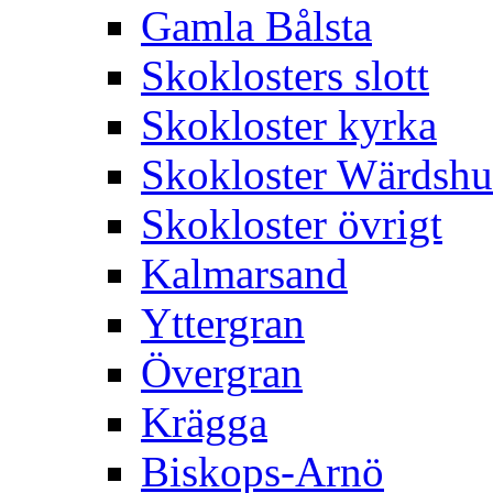
Gamla Bålsta
Skoklosters slott
Skokloster kyrka
Skokloster Wärdsh
Skokloster övrigt
Kalmarsand
Yttergran
Övergran
Krägga
Biskops-Arnö