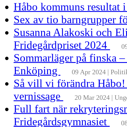
Håbo kommuns resultat 
Sex av tio barngrupper f
Susanna Alakoski och Eli
Fridegårdpriset 2024
0
Sommarläger på finska –
Enköping
09 Apr 2024 | Politi
Så vill vi förändra Håbo
vernissage
20 Mar 2024 | Un
Full fart när rekrytering
Fridegårdsgymnasiet
08