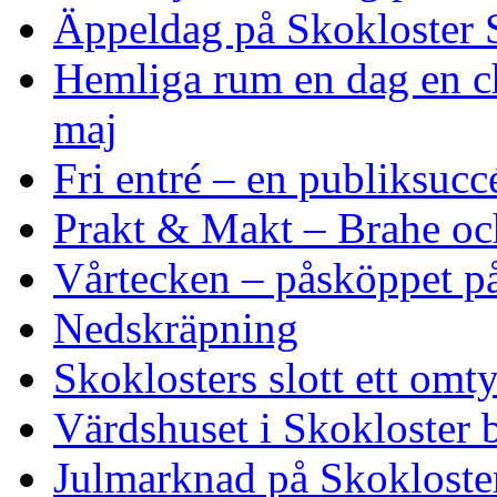
Äppeldag på Skokloster S
Hemliga rum en dag en ch
maj
Fri entré – en publiksucc
Prakt & Makt – Brahe och 
Vårtecken – påsköppet på
Nedskräpning
Skoklosters slott ett om
Värdshuset i Skokloster 
Julmarknad på Skokloster