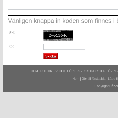
Vänligen knappa in koden som finnes i b
Bild:
Kod:
HEM
POLITIK
SKOLA
FÖRETAG
SKOKLOSTER
ÖVRI
Hem
|
Gör till förstasida
|
Lägg til
Copyright HåboP