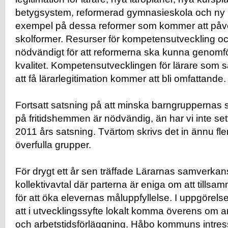
betygsystem, reformerad gymnasieskola och ny lä
exempel på dessa reformer som kommer att påv
skolformer. Resurser för kompetensutveckling o
nödvändigt för att reformerna ska kunna genom
kvalitet. Kompetensutvecklingen för lärare som s
att få lärarlegitimation kommer att bli omfattande.
Fortsatt satsning på att minska barngruppernas s
på fritidshemmen är nödvändig, än har vi inte set
2011 års satsning. Tvärtom skrivs det in ännu fle
överfulla grupper.
För drygt ett år sen träffade Lärarnas samverkan
kollektivavtal där parterna är eniga om att tills
för att öka elevernas måluppfyllelse. I uppgörels
att i utvecklingssyfte lokalt komma överens om a
och arbetstidsförläggning. Håbo kommuns intresse