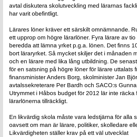
avtal diskutera skolutveckling med lärarnas fackl
har varit obefintligt.
Lärares löner kräver ett särskilt omnämnande. R
ett upprop om högre lärarlöner. Fyra lärare av tio
beredda att lämna yrket p.g.a. lönen. Det finns 10
bort läraryrket. Så mycket skiljer det i månaden 
och en lärare med lika lång utbildning. De senas
för en satsning på högre löner för lärare uttalats f
finansminister Anders Borg, skolminister Jan Bjö
avtalssekreterare Per Bardh och SACO:s Gunnar
Utrymmet i Håbos budget för 2012 lär inte räcka f
lärarlönerna tillräckligt.
En likvärdig skola måste vara ledstjärna för alla 
oavsett om man är lärare, politiker, skolledare ell
Likvärdigheten ställer krav på ett väl utvecklat