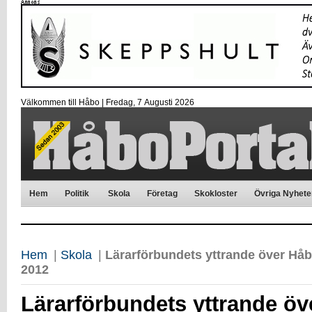
Välkommen till Håbo |
Fredag, 7 Αugusti 2026
Hem
Politik
Skola
Företag
Skokloster
Övriga Nyhete
Hem
|
Skola
|
Lärarförbundets yttrande över H
2012
Lärarförbundets yttrande ö