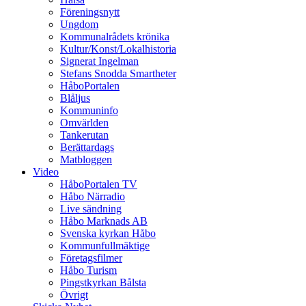
Föreningsnytt
Ungdom
Kommunalrådets krönika
Kultur/Konst/Lokalhistoria
Signerat Ingelman
Stefans Snodda Smartheter
HåboPortalen
Blåljus
Kommuninfo
Omvärlden
Tankerutan
Berättardags
Matbloggen
Video
HåboPortalen TV
Håbo Närradio
Live sändning
Håbo Marknads AB
Svenska kyrkan Håbo
Kommunfullmäktige
Företagsfilmer
Håbo Turism
Pingstkyrkan Bålsta
Övrigt