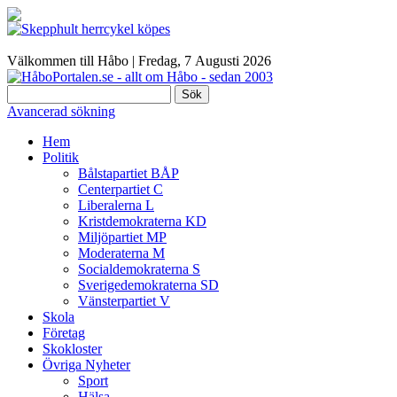
Välkommen till Håbo |
Fredag, 7 Αugusti 2026
Sök
Avancerad sökning
Hem
Politik
Bålstapartiet BÅP
Centerpartiet C
Liberalerna L
Kristdemokraterna KD
Miljöpartiet MP
Moderaterna M
Socialdemokraterna S
Sverigedemokraterna SD
Vänsterpartiet V
Skola
Företag
Skokloster
Övriga Nyheter
Sport
Hälsa