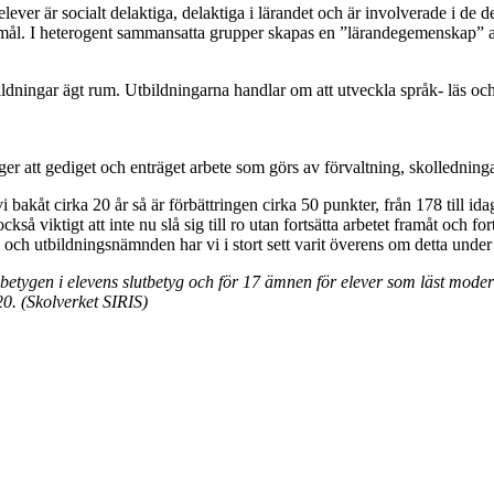
ver är socialt delaktiga, delaktiga i lärandet och är involverade i de d
mål. I heterogent sammansatta grupper skapas en ”lärandegemenskap” av
ildningar ägt rum. Utbildningarna handlar om att utveckla språk- läs o
er att gediget och enträget arbete som görs av förvaltning, skollednin
 bakåt cirka 20 år så är förbättringen cirka 50 punkter, från 178 till idag
så viktigt att inte nu slå sig till ro utan fortsätta arbetet framåt och for
- och utbildningsnämnden har vi i stort sett varit överens om detta und
tygen i elevens slutbetyg och för 17 ämnen för elever som läst moder
0. (Skolverket SIRIS)