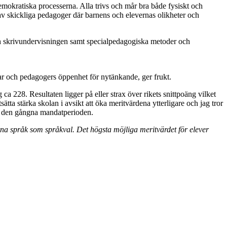
emokratiska processerna. Alla trivs och mår bra både fysiskt och
 skickliga pedagoger där barnens och elevernas olikheter och
ch skrivundervisningen samt specialpedagogiska metoder och
gar och pedagogers öppenhet för nytänkande, ger frukt.
 ca 228. Resultaten ligger på eller strax över rikets snittpoäng vilket
tsätta stärka skolan i avsikt att öka meritvärdena ytterligare och jag tror
er den gångna mandatperioden.
na språk som språkval. Det högsta möjliga meritvärdet för elever