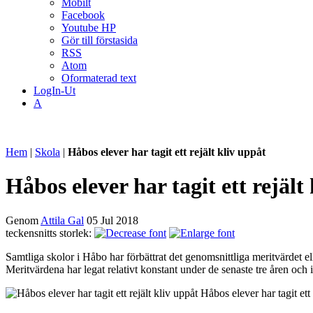
Mobilt
Facebook
Youtube HP
Gör till förstasida
RSS
Atom
Oformaterad text
LogIn-Ut
A
Hem
|
Skola
|
Håbos elever har tagit ett rejält kliv uppåt
Håbos elever har tagit ett rejält
Genom
Attila Gal
05 Jul 2018
teckensnitts storlek:
Samtliga skolor i Håbo har förbättrat det genomsnittliga meritvärdet el
Meritvärdena har legat relativt konstant under de senaste tre åren och i
Håbos elever har tagit ett 