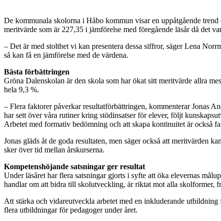
De kommunala skolorna i Håbo kommun visar en uppåtgående trend och m
meritvärde som är 227,35 i jämförelse med föregående läsår då det va
– Det är med stolthet vi kan presentera dessa siffror, säger Lena Norr
så kan få en jämförelse med de värdena.
Bästa förbättringen
Gröna Dalenskolan är den skola som har ökat sitt meritvärde allra me
hela 9,3 %.
– Flera faktorer påverkar resultatförbättringen, kommenterar Jonas An
har sett över våra rutiner kring stödinsatser för elever, följt kunskaps
Arbetet med formativ bedömning och att skapa kontinuitet är också fa
Jonas gläds åt de goda resultaten, men säger också att meritvärden kan
sker över tid mellan årskurserna.
Kompetenshöjande satsningar ger resultat
Under läsåret har flera satsningar gjorts i syfte att öka elevernas 
handlar om att bidra till skolutveckling, är riktat mot alla skolformer,
Att stärka och vidareutveckla arbetet med en inkluderande utbildning f
flera utbildningar för pedagoger under året.