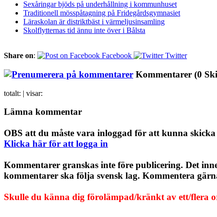
Sexåringar bjöds på underhållning i kommunhuset
Traditionell mösspåtagning på Fridegårdsgymnasiet
Läraskolan är distriktbäst i värmeljusinsamling
Skolflytternas tid ännu inte över i Bålsta
Share on
:
Facebook
Twitter
Kommentarer
(0 Sk
totalt:
| visar:
Lämna kommentar
OBS att du måste vara inloggad för att kunna skick
Klicka här för att logga in
Kommentarer granskas inte före publicering. Det inn
kommentarer ska följa svensk lag. Kommentera gärna, 
Skulle du känna dig förolämpad/kränkt av ett/flera 