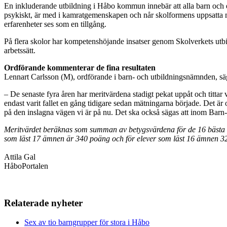
En inkluderande utbildning i Håbo kommun innebär att alla barn och ele
psykiskt, är med i kamratgemenskapen och når skolformens uppsatta 
erfarenheter ses som en tillgång.
På flera skolor har kompetenshöjande insatser genom Skolverkets utb
arbetssätt.
Ordförande kommenterar de fina resultaten
Lennart Carlsson (M), ordförande i barn- och utbildningsnämnden, säg
– De senaste fyra åren har meritvärdena stadigt pekat uppåt och tittar vi
endast varit fallet en gång tidigare sedan mätningarna började. Det är ock
på den inslagna vägen vi är på nu. Det ska också sägas att inom Barn
Meritvärdet beräknas som summan av betygsvärdena för de 16 bästa be
som läst 17 ämnen är 340 poäng och för elever som läst 16 ämnen 32
Attila Gal
HåboPortalen
Relaterade nyheter
Sex av tio barngrupper för stora i Håbo