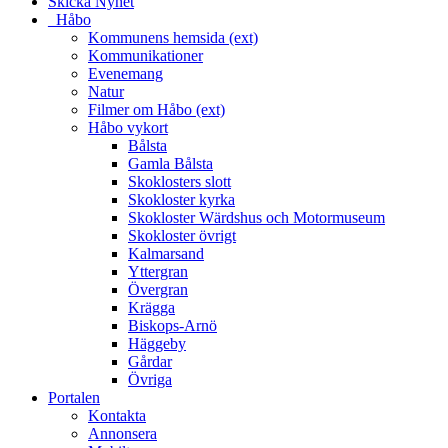
Skicka Nyhet
_Håbo
Kommunens hemsida (ext)
Kommunikationer
Evenemang
Natur
Filmer om Håbo (ext)
Håbo vykort
Bålsta
Gamla Bålsta
Skoklosters slott
Skokloster kyrka
Skokloster Wärdshus och Motormuseum
Skokloster övrigt
Kalmarsand
Yttergran
Övergran
Krägga
Biskops-Arnö
Häggeby
Gårdar
Övriga
Portalen
Kontakta
Annonsera