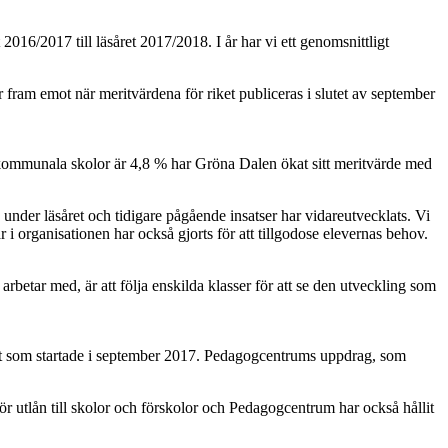
6/2017 till läsåret 2017/2018. I år har vi ett genomsnittligt
 fram emot när meritvärdena för riket publiceras i slutet av september
a kommunala skolor är 4,8 % har Gröna Dalen ökat sitt meritvärde med
nder läsåret och tidigare pågående insatser har vidareutvecklats. Vi
r i organisationen har också gjorts för att tillgodose elevernas behov.
rbetar med, är att följa enskilda klasser för att se den utveckling som
mhet som startade i september 2017. Pedagogcentrums uppdrag, som
ör utlån till skolor och förskolor och Pedagogcentrum har också hållit