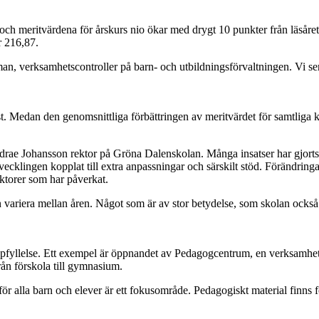
eritvärdena för årskurs nio ökar med drygt 10 punkter från läsåret 201
r 216,87.
man, verksamhetscontroller på barn- och utbildningsförvaltningen. Vi ser
st. Medan den genomsnittliga förbättringen av meritvärdet för samtlig
drae Johansson rektor på Gröna Dalenskolan. Många insatser har gjorts u
utvecklingen kopplat till extra anpassningar och särskilt stöd. Förändringa
ktorer som har påverkat.
 variera mellan åren. Något som är av stor betydelse, som skolan också a
måluppfyllelse. Ett exempel är öppnandet av Pedagogcentrum, en verksa
 från förskola till gymnasium.
ör alla barn och elever är ett fokusområde. Pedagogiskt material finns f