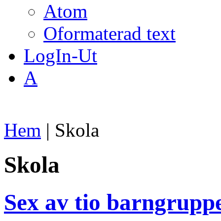
Atom
Oformaterad text
LogIn-Ut
A
Hem
| Skola
Skola
Sex av tio barngruppe