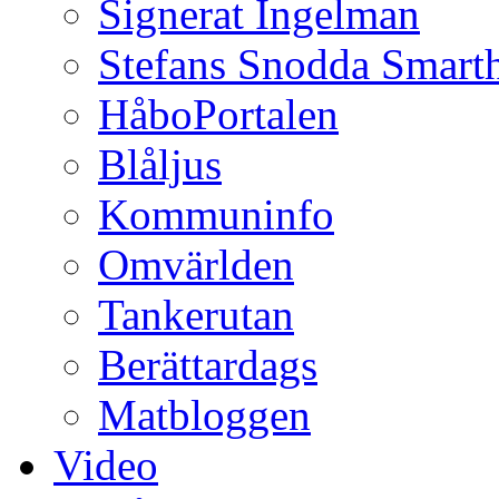
Signerat Ingelman
Stefans Snodda Smarth
HåboPortalen
Blåljus
Kommuninfo
Omvärlden
Tankerutan
Berättardags
Matbloggen
Video