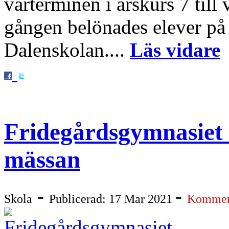
vårterminen i årskurs 7 till
gången belönades elever på
Dalenskolan....
Läs vidare
Fridegårdsgymnasiet 
mässan
-
-
Skola
Publicerad: 17 Mar 2021
Komment