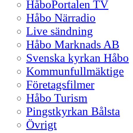
HåboPortalen TV
Håbo Närradio
Live sändning
Håbo Marknads AB
Svenska kyrkan Håbo
Kommunfullmäktige
Företagsfilmer
Håbo Turism
Pingstkyrkan Bålsta
Övrigt