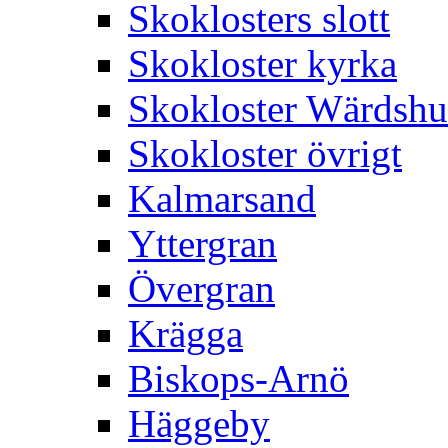
Skoklosters slott
Skokloster kyrka
Skokloster Wärdsh
Skokloster övrigt
Kalmarsand
Yttergran
Övergran
Krägga
Biskops-Arnö
Häggeby