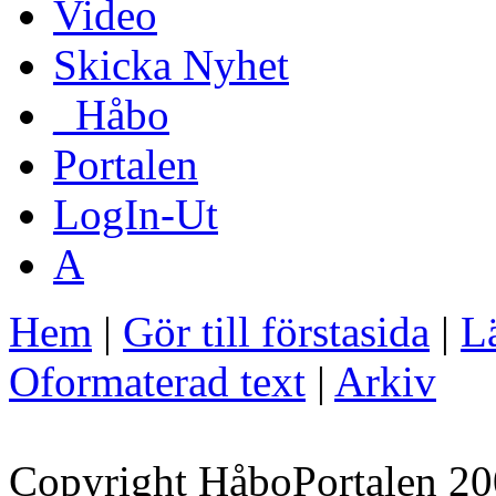
Video
Skicka Nyhet
_Håbo
Portalen
LogIn-Ut
A
Hem
|
Gör till förstasida
|
Lä
Oformaterad text
|
Arkiv
Copyright HåboPortalen 20