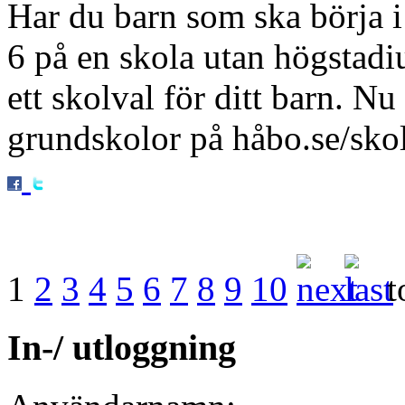
Har du barn som ska börja i 
6 på en skola utan högstadi
ett skolval för ditt barn. N
grundskolor på håbo.se/skol
1
2
3
4
5
6
7
8
9
10
t
In-/ utloggning