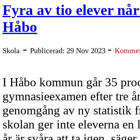
Fyra av tio elever nå
Håbo
-
-
Skola
Publicerad: 29 Nov 2023
Komment
I Håbo kommun går 35 proc
gymnasieexamen efter tre år
genomgång av ny statistik 
skolan ger inte eleverna en 
år är svåra att ta igen, säg