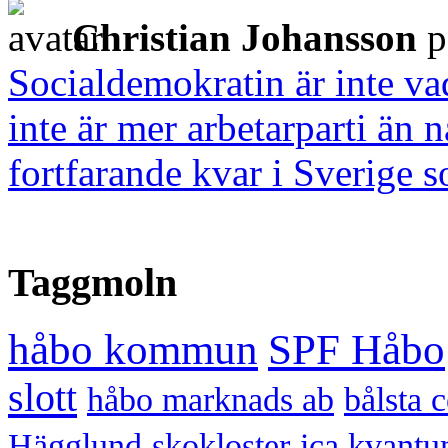
Christian Johansson
p
Socialdemokratin är inte vad
inte är mer arbetarparti än
fortfarande kvar i Sverige s
Taggmoln
håbo kommun
SPF Håbo
slott
håbo marknads ab
bålsta 
Hägglund
skokloster
ica kvantu