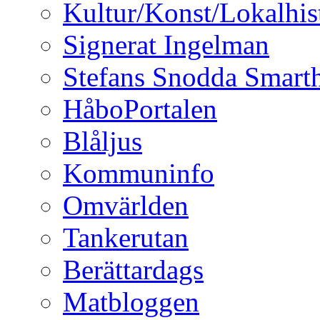
Kultur/Konst/Lokalhis
Signerat Ingelman
Stefans Snodda Smarth
HåboPortalen
Blåljus
Kommuninfo
Omvärlden
Tankerutan
Berättardags
Matbloggen