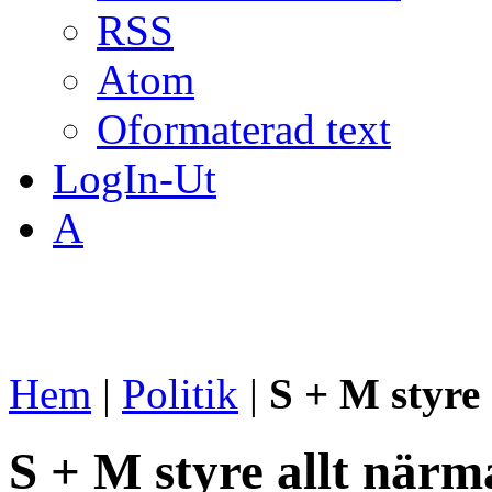
RSS
Atom
Oformaterad text
LogIn-Ut
A
Hem
|
Politik
|
S + M styre
S + M styre allt närm