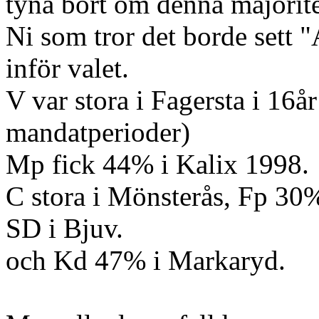
tyna bort om denna majorite
Ni som tror det borde sett "
inför valet.
V var stora i Fagersta i 16år
mandatperioder)
Mp fick 44% i Kalix 1998.
C stora i Mönsterås, Fp 30%
SD i Bjuv.
och Kd 47% i Markaryd.