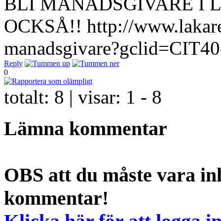
BLI MÅNADSGIVARE I 
OCKSÅ!! http://www.lakareu
manadsgivare?gclid=CIT
Reply
0
totalt:
8
| visar:
1 - 8
Lämna kommentar
OBS att du måste vara inl
kommentar!