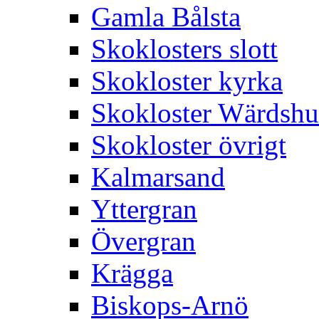
Gamla Bålsta
Skoklosters slott
Skokloster kyrka
Skokloster Wärdsh
Skokloster övrigt
Kalmarsand
Yttergran
Övergran
Krägga
Biskops-Arnö