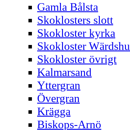
Gamla Bålsta
Skoklosters slott
Skokloster kyrka
Skokloster Wärdsh
Skokloster övrigt
Kalmarsand
Yttergran
Övergran
Krägga
Biskops-Arnö