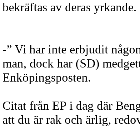
bekräftas av deras yrkande.
-” Vi har inte erbjudit någo
man, dock har (SD) medgett d
Enköpingsposten.
Citat från EP i dag där Ben
att du är rak och ärlig, red