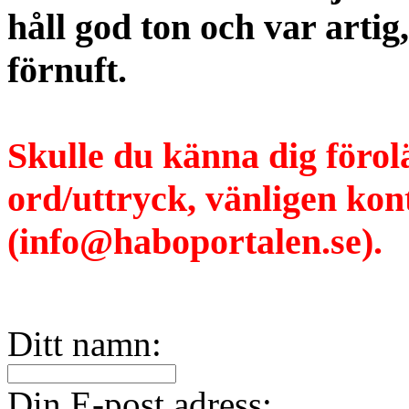
håll god ton och var artig
förnuft.
Skulle du känna dig förol
ord/uttryck, vänligen ko
(info@haboportalen.se).
Ditt namn:
Din E-post adress: