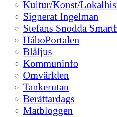
Kultur/Konst/Lokalhis
Signerat Ingelman
Stefans Snodda Smarth
HåboPortalen
Blåljus
Kommuninfo
Omvärlden
Tankerutan
Berättardags
Matbloggen