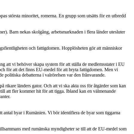
opas största minoritet, romerna. En grupp som utsätts för en utbredd
er). Barn nekas skolgång, arbetsmarknaden i flera länder utesluter
lingsfientligheten och fattigdomen. Hopplösheten gör att människor
g att vi behöver skapa system för att ställa de medlemsstater i EU
 och för att det finns EU-medel för att bryta fattigdomen. Men vi
e politiska debatterna i valrörelsen var den frånvarande.
 på rikare länders gator. Och att vi ska akta oss för åtgärder som kan
till att fler kommer hit för att tigga. Ibland kan en välmenande
anter.
tt antal byar i Rumänien. Vi bör identifiera de byar som tiggarna
 tillsammans med rumänska myndigheter se till att de EU-medel som