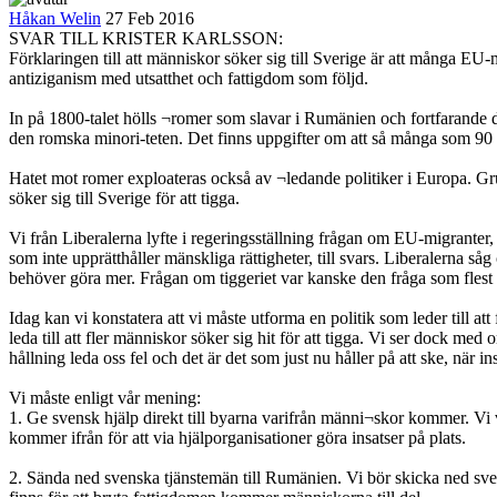
Håkan Welin
27 Feb 2016
SVAR TILL KRISTER KARLSSON:
Förklaringen till att människor söker sig till Sverige är att många EU
antiziganism med utsatthet och fattigdom som följd.
In på 1800-talet hölls ¬romer som slavar i Rumänien och fortfarande 
den romska minori-teten. Det finns uppgifter om att så många som 90 
Hatet mot romer exploateras också av ¬ledande politiker i Europa. Grun
söker sig till Sverige för att tigga.
Vi från Liberalerna lyfte i regeringsställning frågan om EU-migranter
som inte upprätthåller mänskliga rättigheter, till svars. Liberalerna så
behöver göra mer. Frågan om tiggeriet var kanske den fråga som flest v
Idag kan vi konstatera att vi måste utforma en politik som leder till at
leda till att fler människor söker sig hit för att tigga. Vi ser dock me
hållning leda oss fel och det är det som just nu håller på att ske, när in
Vi måste enligt vår mening:
1. Ge svensk hjälp direkt till byarna varifrån männi¬skor kommer. Vi v
kommer ifrån för att via hjälporganisationer göra insatser på plats.
2. Sända ned svenska tjänstemän till Rumänien. Vi bör skicka ned s