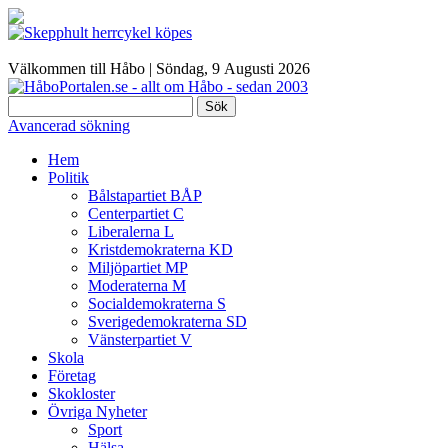
Välkommen till Håbo |
Söndag, 9 Αugusti 2026
Sök
Avancerad sökning
Hem
Politik
Bålstapartiet BÅP
Centerpartiet C
Liberalerna L
Kristdemokraterna KD
Miljöpartiet MP
Moderaterna M
Socialdemokraterna S
Sverigedemokraterna SD
Vänsterpartiet V
Skola
Företag
Skokloster
Övriga Nyheter
Sport
Hälsa