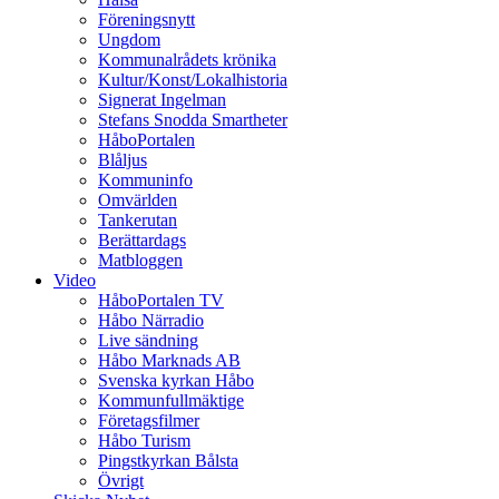
Föreningsnytt
Ungdom
Kommunalrådets krönika
Kultur/Konst/Lokalhistoria
Signerat Ingelman
Stefans Snodda Smartheter
HåboPortalen
Blåljus
Kommuninfo
Omvärlden
Tankerutan
Berättardags
Matbloggen
Video
HåboPortalen TV
Håbo Närradio
Live sändning
Håbo Marknads AB
Svenska kyrkan Håbo
Kommunfullmäktige
Företagsfilmer
Håbo Turism
Pingstkyrkan Bålsta
Övrigt