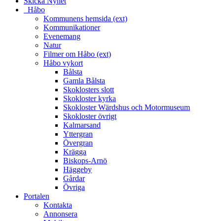
Skicka Nyhet
_Håbo
Kommunens hemsida (ext)
Kommunikationer
Evenemang
Natur
Filmer om Håbo (ext)
Håbo vykort
Bålsta
Gamla Bålsta
Skoklosters slott
Skokloster kyrka
Skokloster Wärdshus och Motormuseum
Skokloster övrigt
Kalmarsand
Yttergran
Övergran
Krägga
Biskops-Arnö
Häggeby
Gårdar
Övriga
Portalen
Kontakta
Annonsera