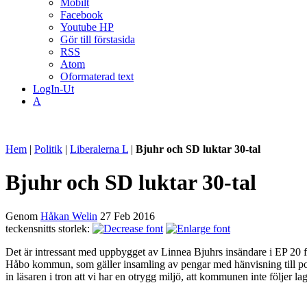
Mobilt
Facebook
Youtube HP
Gör till förstasida
RSS
Atom
Oformaterad text
LogIn-Ut
A
Hem
|
Politik
|
Liberalerna L
|
Bjuhr och SD luktar 30-tal
Bjuhr och SD luktar 30-tal
Genom
Håkan Welin
27 Feb 2016
teckensnitts storlek:
Det är intressant med uppbygget av Linnea Bjuhrs insändare i EP 20 fe
Håbo kommun, som gäller insamling av pengar med hänvisning till poli
in läsaren i tron att vi har en otrygg miljö, att kommunen inte följer lag