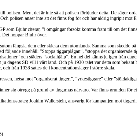
ill polisen. Men, det är inte så att polisen förbjuder detta. De säger orda
Och polisen anser inte att det finns fog för och har aldrig ingripit mot 
 GP som Bjuhr citerar, ”i omgångar försökt komma fram till om det finn
n. Det hoppar Bjuhr över.
 dessutom fängsla dem eller skicka dem utomlands. Samma som skedde på 1
följande innehåll: ”Stoppa tiggarplågan”, ”stoppa det organiserade tigge
isationer” och städers ”socialhjälp”. En hel del känns ju igen från d
om ju dagens SD vill i vårt land. Och på 1930-talet var detta som bekant
, och från 1938 sattes de i koncentrationsläger i större skala.
ssen, hetsa mot ”organiserat tiggeri”, ”yrkestiggare” eller ”stöldaktig
nner sig otrygg på grund av tiggarnas närvaro. Var finns grunden för et
kationsstrateg Joakim Wallerstein, ansvarig för kampanjen mot tiggeri, 
6)