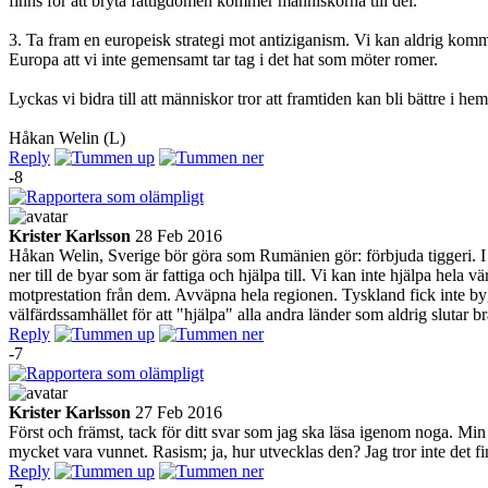
finns för att bryta fattigdomen kommer människorna till del.
3. Ta fram en europeisk strategi mot antiziganism. Vi kan aldrig kom
Europa att vi inte gemensamt tar tag i det hat som möter romer.
Lyckas vi bidra till att människor tror att framtiden kan bli bättre i h
Håkan Welin (L)
Reply
-8
Krister Karlsson
28 Feb 2016
Håkan Welin, Sverige bör göra som Rumänien gör: förbjuda tiggeri. I R
ner till de byar som är fattiga och hjälpa till. Vi kan inte hjälpa he
motprestation från dem. Avväpna hela regionen. Tyskland fick inte bygga
välfärdssamhället för att "hjälpa" alla andra länder som aldrig slutar b
Reply
-7
Krister Karlsson
27 Feb 2016
Först och främst, tack för ditt svar som jag ska läsa igenom noga. Min 
mycket vara vunnet. Rasism; ja, hur utvecklas den? Jag tror inte det fin
Reply