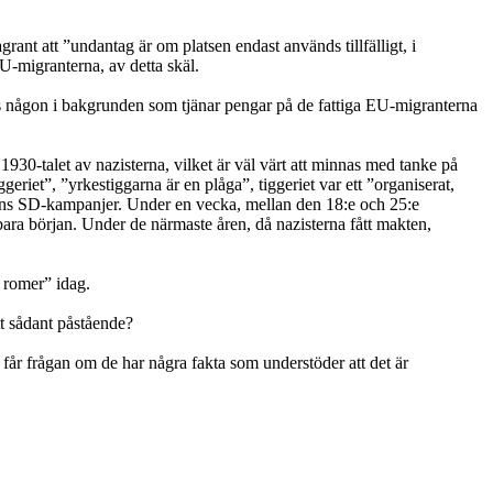
grant att ”undantag är om platsen endast används tillfälligt, i
EU-migranterna, av detta skäl.
s någon i bakgrunden som tjänar pengar på de fattiga EU-migranterna
930-talet av nazisterna, vilket är väl värt att minnas med tanke på
riet”, ”yrkestiggarna är en plåga”, tiggeriet var ett ”organiserat,
agens SD-kampanjer. Under en vecka, mellan den 18:e och 25:e
 bara början. Under de närmaste åren, då nazisterna fått makten,
a romer” idag.
t sådant påstående?
får frågan om de har några fakta som understöder att det är