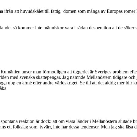
ma ifrån att huvudskälet till fattig¬domen som många av Europas romer 
emlandet så kommer inte människor vara i sådan desperation att de söker sig
umänien anser man förmodligen att tiggeriet är Sveriges problem efters
la världen med svenska skattepengar. Jag nämnde Mellanöstern tidigare o
 upp en armé efter andra världskriget. Se till att det aldrig mer blir kr
råka.
spontana reaktion är dock: att om vissa länder i Mellanöstern slutade br
ns ett folkslag som, tyvärr, inte har dessa tendenser. Men jag ska läsa d