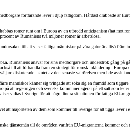
-medborgare fortfarande lever i djup fattigdom. Hårdast drabbade är Eur
drabbas romer runt om i Europa av en utbredd antiziganism (hat mot rom
procent av Rumäniens två miljoner romer är arbetslösa.
dorsaken till att vi ser fattiga människor på våra gator är alltså främ
, bl.a. Rumäniens ansvar för sina medborgare och underströk gång på gån
g också till att förhandla fram en strategi för romsk inkludering i Europa
äljare diskuterade i slutet av den senaste valrörelsen men i de avslutand
t färre människor känner sig tvingade att söka sig en framtid som tiggare
d oro på att regeringen och svenska kommuner agerar på ett sätt som leder 
satser vidtas i Sverige för att något lindra situationen för fattiga EU-migr
et att majoriteten av dem som kommer till Sverige för att tigga lever i e
venska tjänstemän till de områden varifrån EU-migranterna kommer och