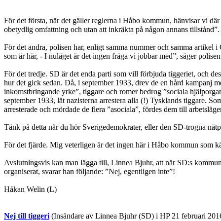
För det första, när det gäller reglerna i Håbo kommun, hänvisar vi där t
obetydlig omfattning och utan att inkräkta på någon annans tillstånd”. 
För det andra, polisen har, enligt samma nummer och samma artikel i
som är här, - I nuläget är det ingen fråga vi jobbar med”, säger polise
För det tredje. SD är det enda parti som vill förbjuda tiggeriet, och
hur det gick sedan. Då, i september 1933, drev de en hård kampanj med 
inkomstbringande yrke”, tiggare och romer bedrog ”sociala hjälporgan
september 1933, lät nazisterna arrestera alla (!) Tysklands tiggare. S
arresterade och mördade de flera ”asociala”, fördes dem till arbetsläger
Tänk på detta när du hör Sverigedemokrater, eller den SD-trogna nätpre
För det fjärde. Mig veterligen är det ingen här i Håbo kommun som kä
Avslutningsvis kan man lägga till, Linnea Bjuhr, att när SD:s kommuni
organiserat, svarar han följande: ”Nej, egentligen inte”!
Håkan Welin (L)
Nej till tiggeri
(Insändare av Linnea Bjuhr (SD) i HP 21 februari 201