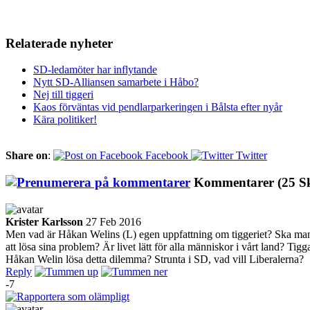
Relaterade nyheter
SD-ledamöter har inflytande
Nytt SD-Alliansen samarbete i Håbo?
Nej till tiggeri
Kaos förväntas vid pendlarparkeringen i Bålsta efter nyår
Kära politiker!
Share on
:
Facebook
Twitter
Kommentarer
(25 S
Krister Karlsson
27 Feb 2016
Men vad är Håkan Welins (L) egen uppfattning om tiggeriet? Ska man in
att lösa sina problem? Är livet lätt för alla människor i vårt land? Tigg
Håkan Welin lösa detta dilemma? Strunta i SD, vad vill Liberalerna?
Reply
-7