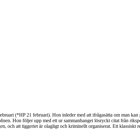
bruari (*HP 21 februari). Hon inleder med att ifrågasätta om man kan gö
sen. Hon följer upp med ett ur sammanhanget lösryckt citat från rikspo
en, och att tiggeriet är olagligt och kriminellt organiserat. Ett klassiskt 