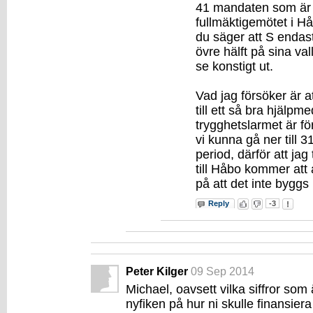
41 mandaten som är a
fullmäktigemötet i H
du säger att S endas
övre hälft på sina val
se konstigt ut.
Vad jag försöker är at
till ett så bra hjälpm
trygghetslarmet är fö
vi kunna gå ner til
period, därför att jag 
till Håbo kommer att
på att det inte byggs
Reply
-3
Peter Kilger
09 Sep 2014
Michael, oavsett vilka siffror som 
nyfiken på hur ni skulle finansier