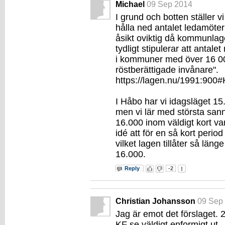
Michael
09 Sep 2014
I grund och botten ställer vi 
hålla ned antalet ledamöter
åsikt oviktig då kommunla
tydligt stipulerar att antale
i kommuner med över 16 00
röstberättigade invånare".
https://lagen.nu/1991:900
I Håbo har vi idagsläget 15
men vi lär med största san
16.000 inom väldigt kort va
idé att för en så kort period
vilket lagen tillåter så läng
16.000.
Reply
-2
Christian Johansson
09 Sep
Jag är emot det förslaget. 
KF se väldigt enformigt ut.