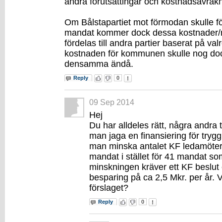
andra förutsättingar och kostnadsavräkn
Om Bålstapartiet mot förmodan skulle fö
mandat kommer dock dessa kostnader/
fördelas till andra partier baserat på val
kostnaden för kommunen skulle nog doc
densamma ändå.
Reply
0
09 Sep 2014
Hej
Du har alldeles rätt, några andra t
man jaga en finansiering för tryg
man minska antalet KF ledamöterna
mandat i stället för 41 mandat so
minskningen kräver ett KF beslut 
besparing på ca 2,5 Mkr. per år. 
förslaget?
Reply
0