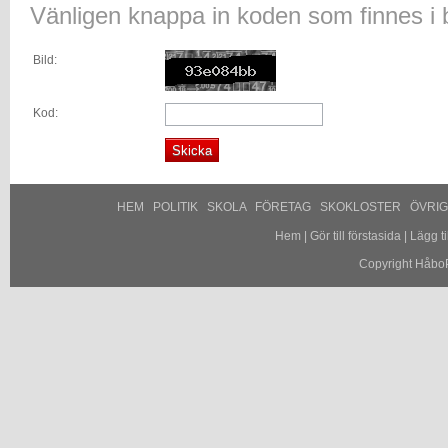
Vänligen knappa in koden som finnes i b
Bild:
Kod:
HEM
POLITIK
SKOLA
FÖRETAG
SKOKLOSTER
ÖVRI
Hem
|
Gör till förstasida
|
Lägg til
Copyright HåboP