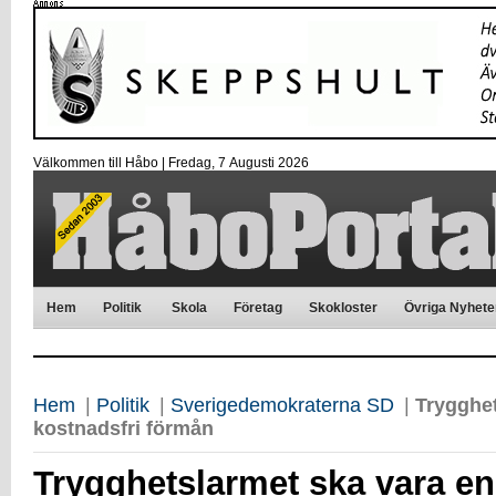
Välkommen till Håbo |
Fredag, 7 Αugusti 2026
Hem
Politik
Skola
Företag
Skokloster
Övriga Nyhete
Hem
|
Politik
|
Sverigedemokraterna SD
|
Trygghet
kostnadsfri förmån
Trygghetslarmet ska vara en