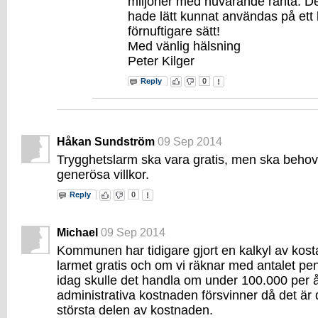
miljoner med nuvarande ränta. D
hade lätt kunnat användas på ett 
förnuftigare sätt!
Med vänlig hälsning
Peter Kilger
Reply
0
Håkan Sundström
09 Sep 2014
Trygghetslarm ska vara gratis, men ska beh
generösa villkor.
Reply
0
Michael
09 Sep 2014
Kommunen har tidigare gjort en kalkyl av kost
larmet gratis och om vi räknar med antalet pe
idag skulle det handla om under 100.000 per å
administrativa kostnaden försvinner då det är
största delen av kostnaden.