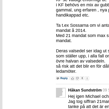
i KF behövs en mix av gub
gammal, ung erfaren , nya po
handikappad etc.
Ta t.ex Sossarna om vi anta
mandat å 2014.
Med 21 mandat som max skull
mandat.
Deras valsedel ser idag u
som ställer upp, i alla fall 
övre halvan av valsedeln.
så risk att det blir en för d
ledamöter.
Reply
0
Håkan Sundström
09 
Hej igen Michael och 
Jag tog siffran 21ma
tanke på att det är en