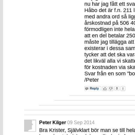
nu har jag fått ett sv
Håbo det är f.n. 211
med andra ord så li
årskostnad på 506 400
förmodligen inte hel
att en del betalar 2
måste jag tillägga att
existerar i dessa 
tycker att det ska var
det likväl alla vi ska
för kostnaden via ska
Svar från en som "bor
/Peter
Reply
0
Peter Kilger
09 Sep 2014
Bra Krister, Självklart bör man se till h