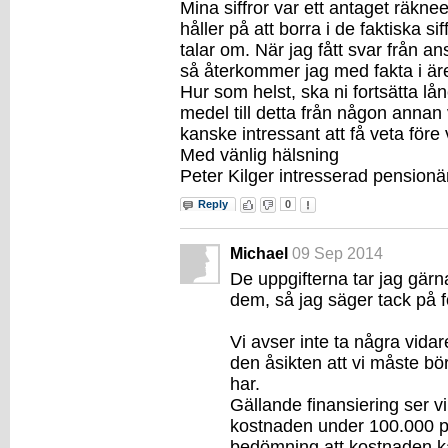
Mina siffror var ett antaget räkn
håller på att borra i de faktiska sif
talar om. När jag fått svar från 
så återkommer jag med fakta i är
Hur som helst, ska ni fortsätta lån
medel till detta från någon anna
kanske intressant att få veta före 
Med vänlig hälsning
Peter Kilger intresserad pensionä
Reply
0
Michael
09 Sep 2014
De uppgifterna tar jag gärna
dem, så jag säger tack på 
Vi avser inte ta några vidar
den åsikten att vi måste bör
har.
Gällande finansiering ser vi
kostnaden under 100.000 pe
bedömning att kostnaden k