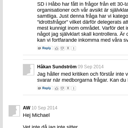
SD i Håbo har fått in frågor från ett 30-t
organisationer och vår avsikt är självkla
samtliga. Just denna fråga har vi kateg
"idrottsfrågor" vilket därför delegerats a
mest kunnigt inom området. Varför det i
något jag självklart skall kontrollera. Är 
kan vi fortfarande inkomma med våra s
Reply
0
Håkan Sundström
09 Sep 2014
Jag håller med kritiken och förstår inte va
svarar när medborgarna frågar. Kan du M
Reply
0
AW
10 Sep 2014
Hej Michael
Vet inte då jag inte sitter