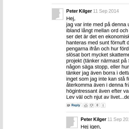
Peter Kilger
11 Sep 2014
Hej,
jag var inte med på denna 
ibland långt mellan ord oc
ser det är det en ekonomis
hanteras med sunt förnuft dv
pengarna ifrån och hur för
slösat bort mycket skattem
projekt (tänker närmast på 
någon säga stopp, eller hu
tänker jag även borra i det
inget som jag inte kan stå fö
återkomma även i denna fr
högintressant även efter val
Lev väl och njut av livet...de
Reply
0
Peter Kilger
11 Sep 20
Hej igen,