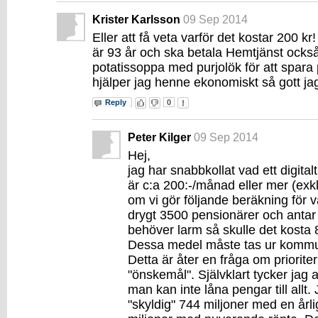
Krister Karlsson
09 Sep 2014
Eller att få veta varför det kostar 200 
är 93 år och ska betala Hemtjänst ocks
potatissoppa med purjolök för att spara 
hjälper jag henne ekonomiskt så gott ja
Reply
0
Peter Kilger
09 Sep 2014
Hej,
jag har snabbkollat vad ett digital
är c:a 200:-/månad eller mer (exkl.
om vi gör följande beräkning för
drygt 3500 pensionärer och antar
behöver larm så skulle det kosta 8
Dessa medel måste tas ur kommu
Detta är åter en fråga om prioriter
"önskemål". Självklart tycker jag
man kan inte låna pengar till all
"skyldig" 744 miljoner med en årl