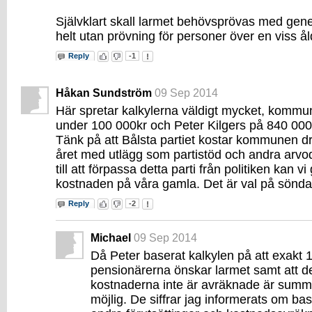
Självklart skall larmet behövsprövas med gener
helt utan prövning för personer över en viss ål
Reply
-1
Håkan Sundström
09 Sep 2014
Här spretar kalkylerna väldigt mycket, kommun
under 100 000kr och Peter Kilgers på 840 000
Tänk på att Bålsta partiet kostar kommunen d
året med utlägg som partistöd och andra arvod
till att förpassa detta parti från politiken kan v
kostnaden på våra gamla. Det är val på söndag
Reply
-2
Michael
09 Sep 2014
Då Peter baserat kalkylen på att exakt 
pensionärerna önskar larmet samt att de
kostnaderna inte är avräknade är summe
möjlig. De siffrar jag informerats om b