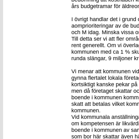
års budgetramar för äldre
I övrigt handlar det i grund
aomprioriteringar av de bud
och M idag. Minska vissa 
Till detta ser vi att fler om
rent generellt. Om vi överla
kommunen med ca 1 % skulle
runda slängar, 9 miljoner kr
Vi menar att kommunen vid
gynna flertalet lokala föret
kortsiktigt kanske pekar på
men då företaget skattar oc
boende i kommunen kommer
skatt att betalas vilket komme
kommunen.
Vid kommunala anställninga
om kompetensen är likvärdig
boende i kommunen av sa
som bor här skattar även hä