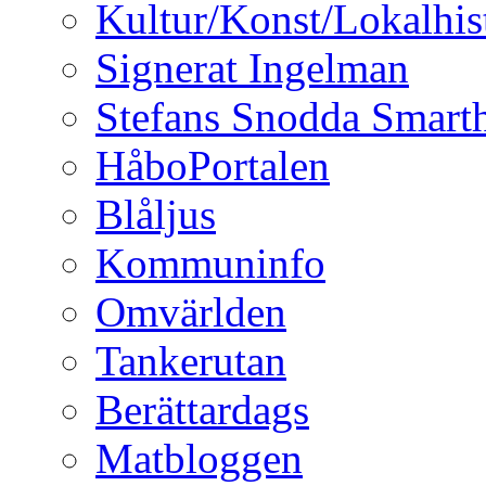
Kultur/Konst/Lokalhis
Signerat Ingelman
Stefans Snodda Smarth
HåboPortalen
Blåljus
Kommuninfo
Omvärlden
Tankerutan
Berättardags
Matbloggen