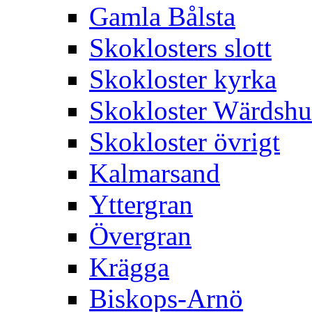
Gamla Bålsta
Skoklosters slott
Skokloster kyrka
Skokloster Wärdsh
Skokloster övrigt
Kalmarsand
Yttergran
Övergran
Krägga
Biskops-Arnö