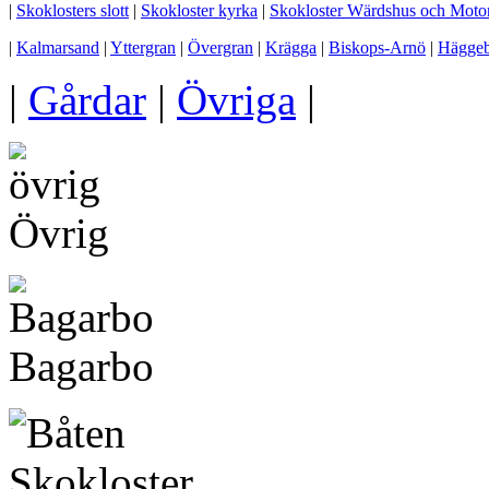
|
Skoklosters slott
|
Skokloster kyrka
|
Skokloster Wärdshus och Mot
|
Kalmarsand
|
Yttergran
|
Övergran
|
Krägga
|
Biskops-Arnö
|
Hägge
|
Gårdar
|
Övriga
|
Övrig
Bagarbo