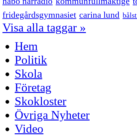
håbo närradio
kommunfullmäktige
t
fridegårdsgymnasiet
carina lund
båls
Visa alla taggar »
Hem
Politik
Skola
Företag
Skokloster
Övriga Nyheter
Video