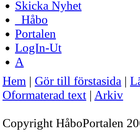
Skicka Nyhet
_Håbo
Portalen
LogIn-Ut
A
Hem
|
Gör till förstasida
|
Lä
Oformaterad text
|
Arkiv
Copyright HåboPortalen 20