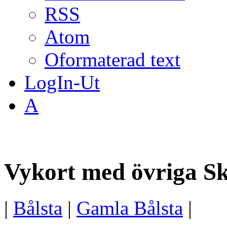
RSS
Atom
Oformaterad text
LogIn-Ut
A
Vykort med övriga Sk
|
Bålsta
|
Gamla Bålsta
|